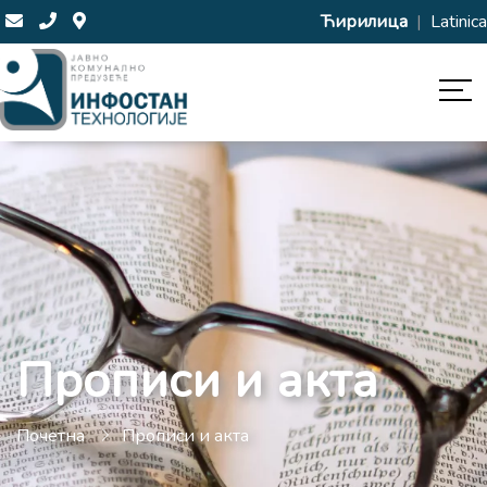
Ћирилица
|
Latinica
Прописи и акта
Почетна
Прописи и акта