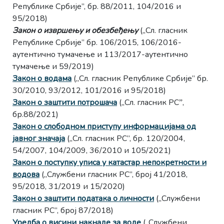
Републике Србије”, бр. 88/2011, 104/2016 и
95/2018)
Закон о извршењу и обезбеђењу
(„Сл. гласник
Републике Србије” бр. 106/2015, 106/2016-
аутентично тумачење и 113/2017-аутентично
тумачење и 59/2019)
Закон о водама
(„Сл. гласник Републике Србије” бр.
30/2010, 93/2012, 101/2016 и 95/2018)
Закон о заштити потрошача
(,,Сл. гласник РСˮ,
бр.88/2021)
Закон о слободном приступу информацијама од
јавног значаја
(„Сл. гласник РС”, бр. 120/2004,
54/2007, 104/2009, 36/2010 и 105/2021)
Закон о поступку уписа у катастар непокретности и
водова
(„Службени гласник РС”, број 41/2018,
95/2018, 31/2019 и 15/2020)
Закон о заштити података о личности
(„Службени
гласник РС”, број 87/2018)
Уредба о висини накнаде за воде
(„Службени