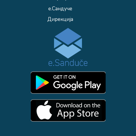
е.Сандуче
Дирекција