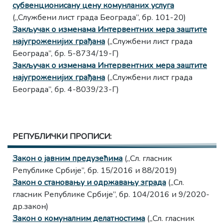
субвенционисану цену комунланих услуга
(„Службени лист града Београда”, бр. 101-20)
Закључак о изменама Интервентних мера заштите
најугроженијих грађана
(„Службени лист града
Београда”, бр. 5-8734/19-Г)
Закључак о изменама Интервентних мера заштите
најугроженијих грађана
(„Службени лист града
Београда”, бр. 4-8039/23-Г)
РЕПУБЛИЧКИ ПРОПИСИ:
Закон о јавним предузећима
(„Сл. гласник
Републике Србије”, бр. 15/2016 и 88/2019)
Закон о становању и одржавању зграда
(„Сл.
гласник Републике Србије”, бр. 104/2016 и 9/2020-
др.закон)
Закон о комуналним делатностима
(„Сл. гласник