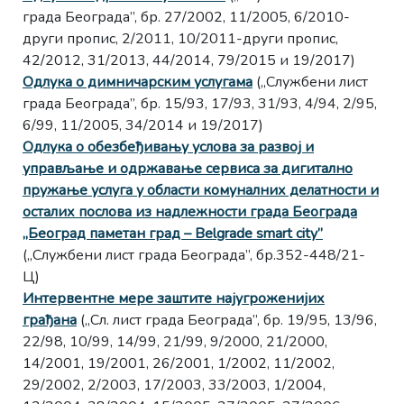
града Београда”, бр. 27/2002, 11/2005, 6/2010-
други пропис, 2/2011, 10/2011-други пропис,
42/2012, 31/2013, 44/2014, 79/2015 и 19/2017)
Одлука о димничарским услугама
(„Службени лист
града Београда”, бр. 15/93, 17/93, 31/93, 4/94, 2/95,
6/99, 11/2005, 34/2014 и 19/2017)
Одлука о обезбеђивању услова за развој и
управљање и одржавање сервиса за дигитално
пружање услуга у области комуналних делатности и
осталих послова из надлежности града Београда
„Београд паметан град – Belgrade smart city”
(„Службени лист града Београда”, бр.352-448/21-
Ц)
Интервентне мере заштите најугроженијих
грађана
(„Сл. лист града Београда”, бр. 19/95, 13/96,
22/98, 10/99, 14/99, 21/99, 9/2000, 21/2000,
14/2001, 19/2001, 26/2001, 1/2002, 11/2002,
29/2002, 2/2003, 17/2003, 33/2003, 1/2004,