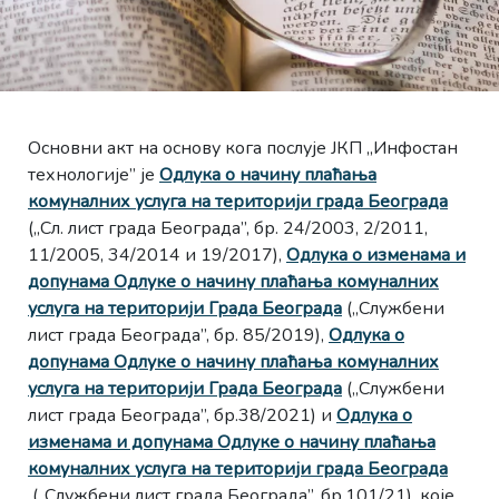
Основни акт на основу кога послује ЈКП „Инфостан
технологије” је
Одлука о начину плаћања
комуналних услуга на територији града Београда
(„Сл. лист града Београда”, бр. 24/2003, 2/2011,
11/2005, 34/2014 и 19/2017),
Одлука о изменама и
допунама Одлуке о начину плаћања комуналних
услуга на територији Града Београда
(„Службени
лист града Београда”, бр. 85/2019),
Одлука о
допунама Одлуке о начину плаћања комуналних
услуга на територији Града Београда
(„Службени
лист града Београда”, бр.38/2021) и
Одлука о
изменама и допунама Одлуке о начину плаћања
комуналних услуга на територији града Београда
(„Службени лист града Београда”, бр.101/21), које