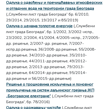
Одлука о одвођењу и пречишћавању атмосферских
и отпадних вода на територији града Београда
(„Службени лист града Београда” бр. 6/2010,
29/2014, 29/2015, 19/2017 и 85/2019)
Одлука о ценама топлотне енергије
(„Службени
лист града Београда”, бр. 1/2002, 3/2002-испр.,
23/2002, 2/2004, 41/2004, 4/2005-испр., 27/2005-
др. решење, 2/2007-др. решење, 7/2007-
испр.др.решења, 36/2008-др.решење, 55/2008-
др.решење, 34/2010-др.решење, 35/2010-
др.решење, 44/2011-др.решење, 49/2012-
др.решење, 2/2013-др.решење, 79/2013-
др.решење, 64/2014-др.решење, 95/2014-
др.решење и 56/2015-др.решење)
Решење о трошковима искључења и поновног
прикључења на систем даљинског грејања ЈКП
„Београдске електране”
(„Службени лист града
Београда”, бр. 78/2016)
Одлука о одржавању чистоће
(„Службени лист