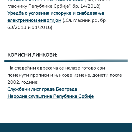
гласнику Републике Србије”, бр. 14/2018)
Уредба о условима испоруке и снабдевања
електричном енергијом
(„Сл. гласник рс”, бр.
63/2013 и 91/2018)
КОРИСНИ ЛИНКОВИ:
На следећим адресама се налазе готово сви
поменути прописи и њихове измене, донети после
2002. године:
Службени лист града Београда
Народна скупштина Републике Србије