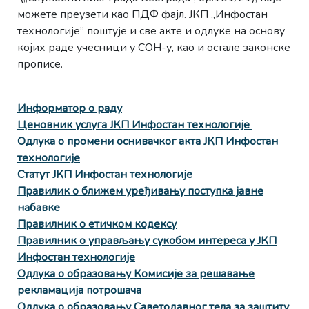
можете преузети као ПДФ фајл. ЈКП „Инфостан
технологије” поштује и све акте и одлуке на основу
којих раде учесници у СОН-у, као и остале законске
прописе.
Информатор о раду
Ценовник услуга ЈКП Инфостан технологије
Одлука о промени оснивачког акта ЈКП Инфостан
технологије
Статут ЈКП Инфостан технологије
Правилик о ближем уређивању поступка јавне
набавке
Правилник о етичком кодексу
Правилник о управљању сукобом интереса у ЈКП
Инфостан технологије
Одлукa о образовању Комисије за решавање
рекламација потрошача
Одлукa о образовању Саветодавног тела за заштиту