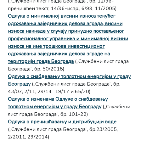
(„Службени лист града Београда”, бр. 12/96-
пречишћен текст, 14/96-испр., 6/99, 11/2005)
Одлука о минималној висини износа текућег
одржавања заједничких делова зграда, висини
износа накнаде у случају принудно постављеног
професионалног управника и минималној висини
износа на име трошкова инвестиционог
одржавања заједничких делова зграде на
територији града Београда
(„Службени лист града
Београда”, бр. 50/2018)
Одлука о снабдевању топлотном енергијом у граду
Београду
(„Службени лист града Београда”, бр.
43/07, 2/11, 29/14, 19/17 и 65/20)
Одлука о изменама Одлуке о снабдевању
топлотном енергијом у граду Београду
(„Службени
лист града Београда”, бр. 101-22)
Одлука о пречишћавању и дитрибуцији воде
(„Службени лист града Београда”, бр.23/2005,
2/2011, 29/2014)