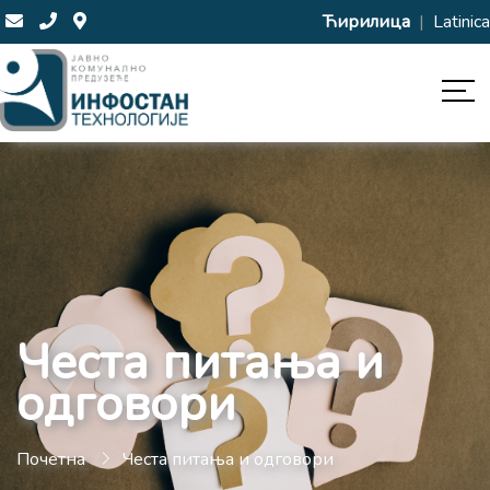
Ћирилица
|
Latinica
Честа питања и
одговори
Почетна
Честа питања и одговори