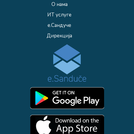
О нама
ИТ услуге
е.Сандуче
Дирекција