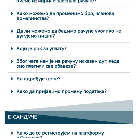
бисмо измирили заостале рачуне?
Како можемо да променимо број чланова
домаћинства?
Да ли можемо да бацимо рачуне уколико не
дугујемо ништа?
Који је рок за уплату?
Због чега нам је на рачуну исказан дуг, када
смо платили све обавезе?
Ко одређује цене?
Како да пријавимо промену података?
Е-САНДУЧЕ
Како да се региструјем на платформу