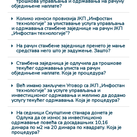
трошкова управљања и одржавања на рачуну
обједињене наплате?
Колико износи провизија ЈКП „Инфостан
технологије“ за улиставање услуга управљања
и одржавања стамбене заједнице на рачун ЈКП
„Инфостан технологије“?
На рачун стамбене заједнице пренето је мање
средстава него што је задужење. Зашто?
Стамбена заједница је одлучила да трошкове
текућег одржавања улиста на рачун
обједињене наплате. Која је процедура?
Већ имамо закључен Уговор са ЈКП „Инфостан
технологије“ за услуге управљања и
инвестиционог одржавања и желимо да додамо
услугу текућег одржавања. Која је процедура?
На седници Скупштине станара донета је
Одлука да се износ за инвестиционо
одржавање повећа са досадашњих 10,16
динара по м2 на 20 динара по квадрату. Која је
процедура?