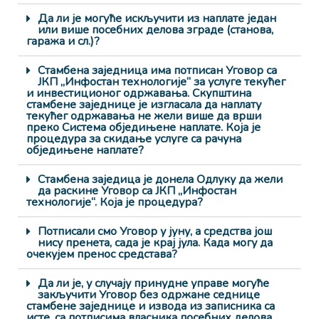
Да ли је могуће искључити из наплате један
или више посебних делова зграде (станова,
гаража и сл.)?
Стамбена заједница има потписан Уговор са
ЈКП „Инфостан технологије“ за услуге текућег
и инвестиционог одржавања. Скупштина
стамбене заједнице је изгласала да наплату
текућег одржавања не жели више да врши
преко Система обједињене наплате. Која је
процедура за скидање услуге са рачуна
обједињене наплате?
Стамбена заједица је донела Одлуку да жели
да раскине Уговор са ЈКП „Инфостан
технологије“. Која је процедура?
Потписали смо Уговор у јуну, а средства још
нису пренета, сада је крај јула. Када могу да
очекујем пренос средстава?
Да ли је, у случају принудне управе могуће
закључити Уговор без одржане седнице
стамбене заједнице и извода из записника са
исте, са потписима власника посебних делова