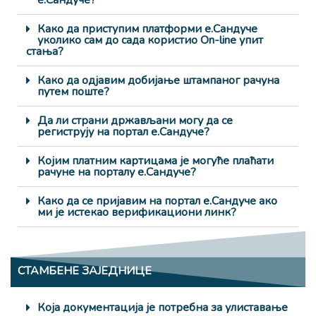
е.Сандуче?
Како да приступим платформи е.Сандуче
уколико сам до сада користио On-line упит
стања?
Како да одјавим добијање штампаног рачуна
путем поште?
Да ли страни држављани могу да се
региструју на портал е.Сандуче?
Којим платним картицама је могуће плаћати
рачуне на порталу е.Сандуче?
Како да се пријавим на портал е.Сандуче ако
ми је истекао верификациони линк?
СТАМБЕНЕ ЗАЈЕДНИЦЕ
Која документација је потребна за улиставање