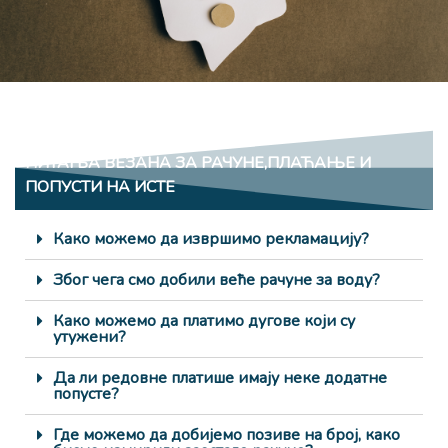
ПИТАЊА ВЕЗАНА ЗА РАЧУНЕ,ПЛАЋАЊЕ И
ПОПУСТИ НА ИСТЕ
Како можемо да извршимо рекламацију?
Због чега смо добили веће рачуне за воду?
Како можемо да платимо дугове који су
утужени?
Да ли редовне платише имају неке додатне
попусте?
Где можемо да добијемо позиве на број, како