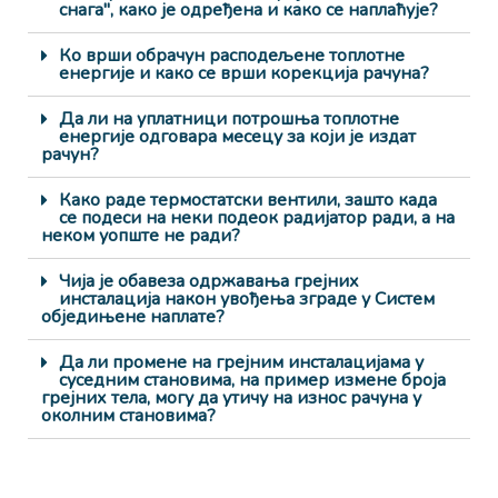
снага", како је одређена и како се наплаћује?
Ко врши обрачун расподељене топлотне
енергије и како се врши корекција рачуна?
Да ли на уплатници потрошња топлотне
енергије одговара месецу за који је издат
рачун?
Како раде термостатски вентили, зашто када
се подеси на неки подеок радијатор ради, а на
неком уопште не ради?
Чија је обавеза одржавања грејних
инсталација након увођења зграде у Систем
обједињене наплате?
Да ли промене на грејним инсталацијама у
суседним становима, на пример измене броја
грејних тела, могу да утичу на износ рачуна у
околним становима?