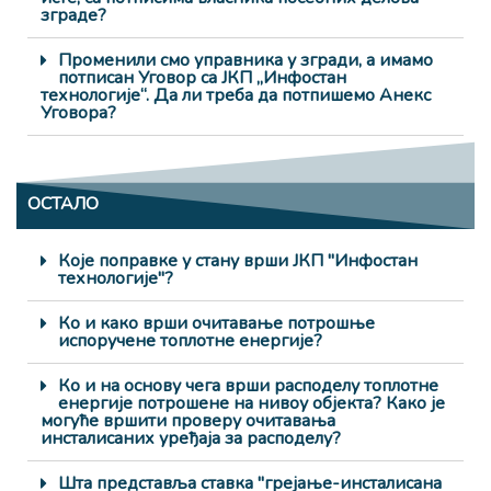
зграде?
Променили смо управника у згради, а имамо
потписан Уговор са ЈКП „Инфостан
технологије“. Да ли треба да потпишемо Анекс
Уговора?
ОСТАЛО
Које поправке у стану врши ЈКП "Инфостан
технологије"?
Ко и како врши очитавање потрошње
испоручене топлотне енергије?
Ко и на основу чега врши расподелу топлотне
енергије потрошене на нивоу објекта? Како је
могуће вршити проверу очитавања
инсталисаних уређаја за расподелу?
Шта представља ставка "грејање-инсталисана