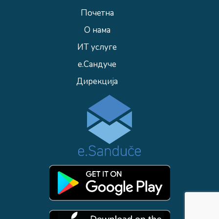
Почетна
О нама
ИТ услуге
е.Сандуче
Дирекција