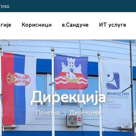
град
гије
Корисници
е.Сандуче
ИТ услуге
Дирекција
Почетна
Дирекција