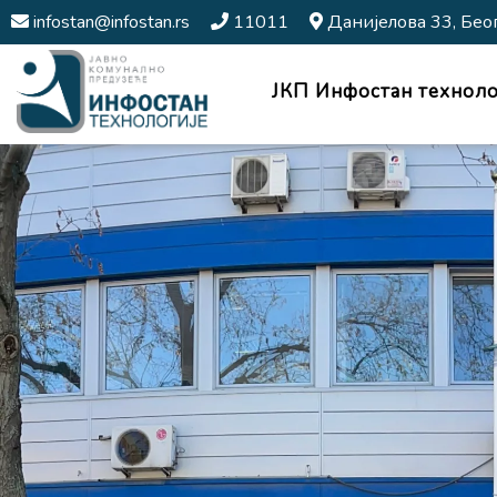
infostan@infostan.rs
11011
Данијелова 33, Бео
ЈКП Инфостан техноло