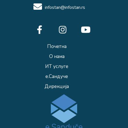
infostan@infostan.rs
Почетна
О нама
ИТ услуге
е.Сандуче
Дирекција