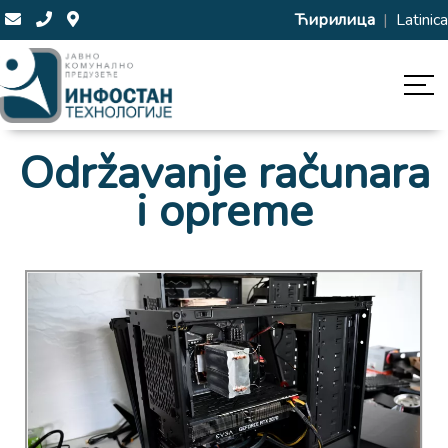
Ћирилица
|
Latinica
Održavanje računara
i opreme