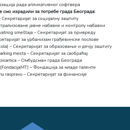
зација рада апликативног софтвера
е смо израдили за потребе града Београда:
– Секретаријат за социјалну заштиту
нтрализоване јавне набавке и контролу набавки
rivatnog smeštaja – Секретаријат за привреду
екретаријат за урбанизам грађевинске послове
Skola) – Секретаријат за образовање и дечју заштиту
parking mesta – Секретаријат за саобраћај
a pisarnica – Омбудсман града Београда
ija (FondacijaMT) – Фондација за младе таленте
avnu raspravu – Секретаријат за финансије