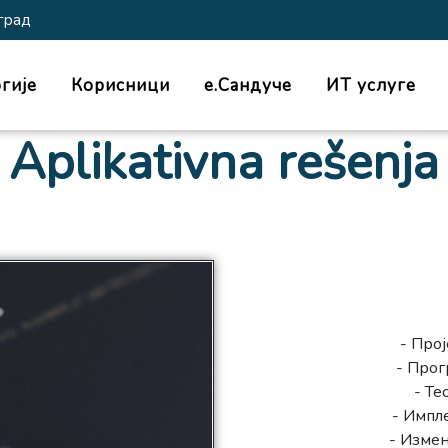
град
гије
Корисници
е.Сандуче
ИТ услуге
Aplikativna rešenja
- Про
- Прог
- Те
- Импл
- Измен