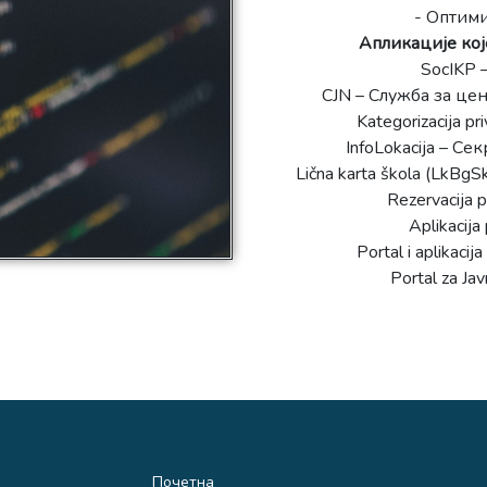
- Оптими
Апликације кој
SocIKP 
CJN – Служба за це
Kategorizacija p
InfoLokacija – С
Lična karta škola (LkBg
Rezervacija 
Aplikacij
Portal i aplikac
Portal za J
Почетна