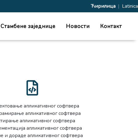
Ћирилица
|
Latinica
Стамбене заједнице
Новости
Контакт
јектовање апликативног софтвера
рамирање апликативног софтвера
стирање апликативног софтвера
ементација апликативног софтвера
е и дoраде апликативног софтвера