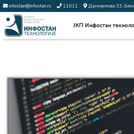
infostan@infostan.rs
11011
Данијелова 33, Бео
ЈКП Инфостан техноло