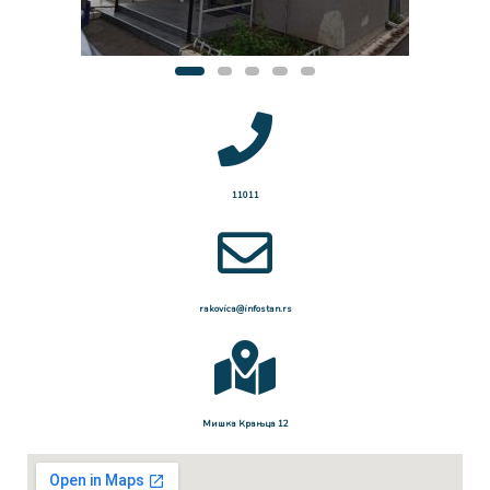
11011
rakovica@infostan.rs
Мишка Крањца 12