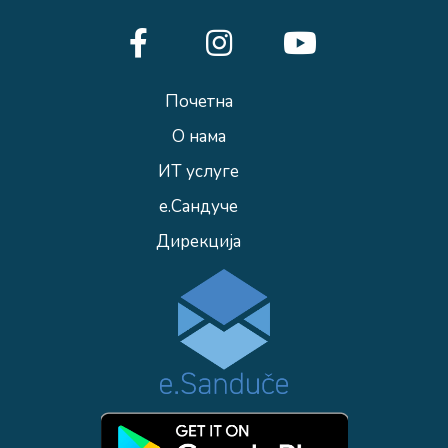
Почетна
О нама
ИТ услуге
е.Сандуче
Дирекција