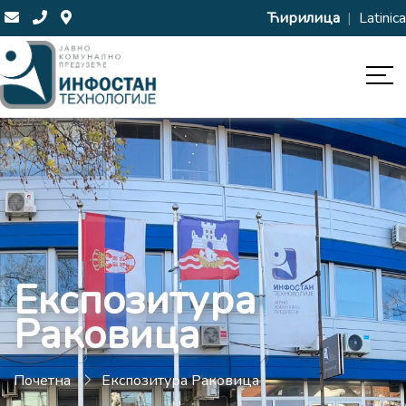
Ћирилица
|
Latinica
Експозитура
Раковица
Почетна
Експозитура Раковица