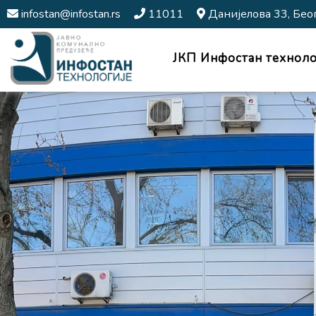
infostan@infostan.rs
11011
Данијелова 33, Бео
ЈКП Инфостан техноло