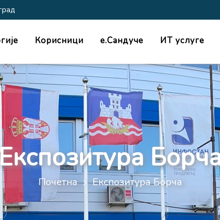
град
гије
Корисници
е.Сандуче
ИТ услуге
Експозитура Борч
Почетна
Експозитура Борча