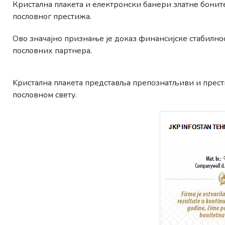
Кристална плакета и електронски банери златне бонит
пословног престижа.
Ово значајно признање је доказ финансијске стабилн
пословних партнера.
Kристална плакета представља препознатљиви и прест
пословном свету.