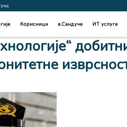
град
гије
Корисници
е.Сандуче
ИТ услуге
хнологије“ добитн
онитетне изврснос