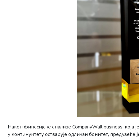
Након финасијске анализе CompanyWall business, која 
у континуитету остварује одличан бонитет, предузеће 