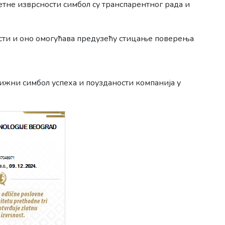
етне изврсности симбол су транспарентног рада и
ости и оно омогућава предузећу стицање поверења
ижни симбол успеха и поузданости компанија у