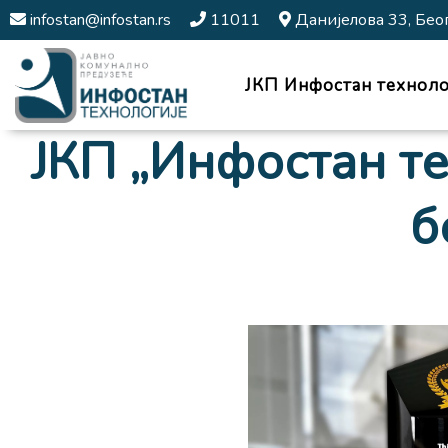
infostan@infostan.rs
11011
Данијелова 33, Бео
ЈКП Инфостан техноло
ЈКП „Инфостан те
б