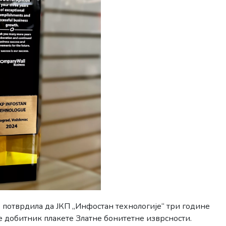
је потврдила да ЈКП „Инфостан технологије“ три године
је добитник плакете Златне бонитетне изврсности.