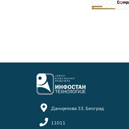
Данијелова 33, Београд
11011