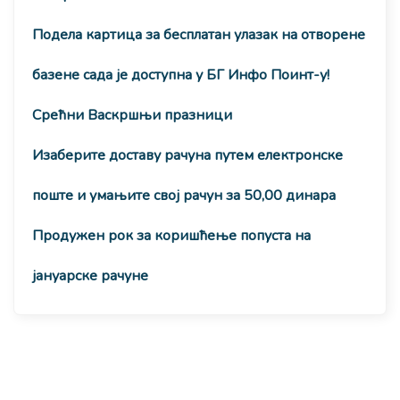
Подела картица за бесплатан улазак на отворене
базене сада је доступна у БГ Инфо Поинт-у!
Срећни Васкршњи празници
Изаберите доставу рачуна путем електронске
поште и умањите свој рачун за 50,00 динара
Продужен рок за коришћење попуста на
јануарске рачуне