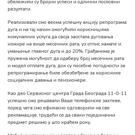
обележили су бројни успеси и одлични пословни
резултати.
Реализовали смо веома успешну акцију репрограма
дуга и на тај начин омогућили корисницима
комуналних услуга да своја заостала дуговања
измире на више месечних рата, уз отпис камате и
умањење главног дуга и до 20%. Грађанима је
пружена могућност да одаберу број месечних рата
и модел отплате дуга, док су посебне погодности за
репрограмирање биле обезбеђене за кориснике
социјалних давања и пензионере.
Као део Сервисног центра Града Београда 11-0-11
успешно смо решавали Ваше телефонске захтеве,
поред чега смо ефикасно одговорили на све
рекламације, трудећи се да сваки појединачни
предмет решимо у што краћем року.