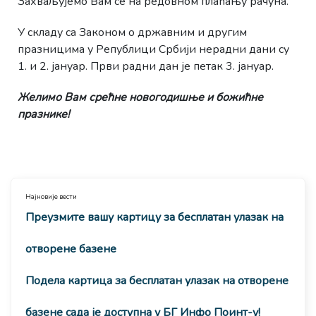
Захваљујемо Вам се на редовном плаћању рачуна.
У складу са Законом о државним и другим
празницима у Републици Србији нерадни дани су
1. и 2. јануар. Први радни дан је петак 3. јануар.
Желимо Вам срећне новогодишње и божићне
празнике!
Најновије вести
Преузмите вашу картицу за бесплатан улазак на
отворене базене
Подела картица за бесплатан улазак на отворене
базене сада је доступна у БГ Инфо Поинт-у!