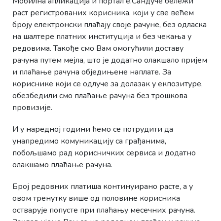
Мобилна апликација и портал е.Сандуче бележи
раст регистрованих корисника, који у све већем
броју електронски плаћају своје рачуне, без одласка
на шалтере платних институција и без чекања у
редовима. Такође смо Вам омогућили доставу
рачуна путем мејла, што је додатно олакшало пријем
и плаћање рачуна обједињене наплате. За
кориснике који се одлуче за долазак у екпозитуре,
обезбедили смо плаћање рачуна без трошкова
провизије.
И у наредној години ћемо се потрудити да
унапредимо комуникацију са грађанима,
побољшамо рад корисничких сервиса и додатно
олакшамо плаћање рачуна.
Број редовних платиша континуирано расте, а у
овом тренутку више од половине корисника
остварује попусте при плаћању месечних рачуна.