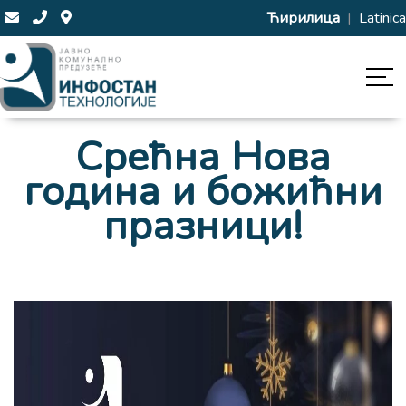
Ћирилица
|
Latinica
Срећна Нова
година и божићни
празници!