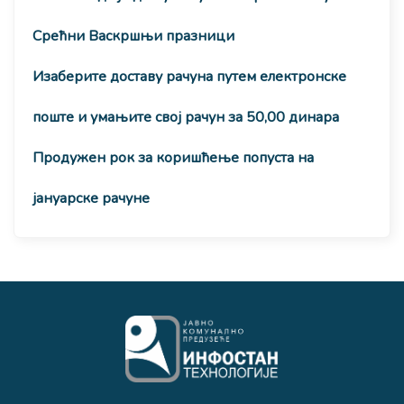
Срећни Васкршњи празници
Изаберите доставу рачуна путем електронске
поште и умањите свој рачун за 50,00 динара
Продужен рок за коришћење попуста на
јануарске рачуне