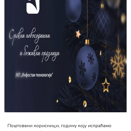
Поштовани корисници, годину коју испраћамо