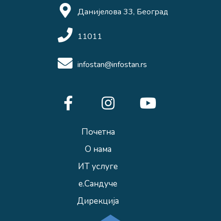
Данијелова 33, Београд
11011
infostan@infostan.rs
Почетна
О нама
ИТ услуге
е.Сандуче
Дирекција