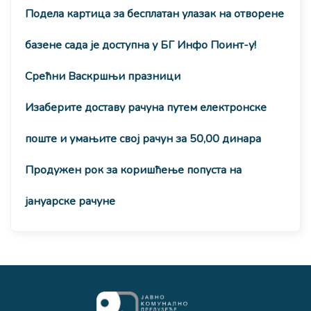
Подела картица за бесплатан улазак на отворене
базене сада је доступна у БГ Инфо Поинт-у!
Срећни Васкршњи празници
Изаберите доставу рачуна путем електронске
поште и умањите свој рачун за 50,00 динара
Продужен рок за коришћење попуста на
јануарске рачуне