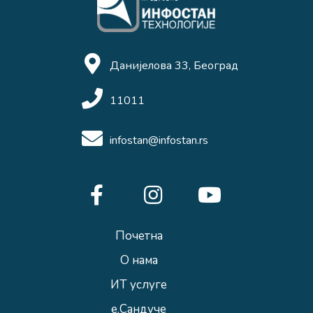
Данијелова 33, Београд
11011
infostan@infostan.rs
Почетна
О нама
ИТ услуге
е.Сандуче