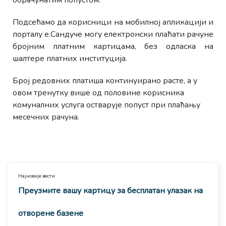
Подсећамо да корисници на мобилној апликацији и
порталу е.Сандуче могу електронски плаћати рачуне
бројним платним картицама, без одласка на
шалтере платних институција.
Број редовних платиша континуирано расте, а у
овом тренутку више од половине корисника
комуналних услуга остварује попуст при плаћању
месечних рачуна.
Најновије вести
Преузмите вашу картицу за бесплатан улазак на
отворене базене