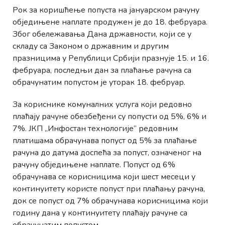
Рок за коришћење попуста на јануарском рачуну
обједињене наплате продужен је до 18. фебруара.
Због обележавања Дана државности, који се у
складу са Законом о државним и другим
празницима у Републици Србији празнује 15. и 16.
фебруара, последњи дан за плаћање рачуна са
обрачунатим попустом је уторак 18. фебруар.
За кориснике комуналних услуга који редовно
плаћају рачуне обезбеђени су попусти од 5%, 6% и
7%. ЈКП „Инфостан технологије“ редовним
платишама обрачунава попуст од 5% за плаћање
рачуна до датума доспећа за попуст, означеног на
рачуну обједињене наплате. Попуст од 6%
обрачунава се корисницима који шест месеци у
континуитету користе попуст при плаћању рачуна,
док се попуст од 7% обрачунава корисницима који
годину дана у континуитету плаћају рачуне са
обрачунатим попустом.