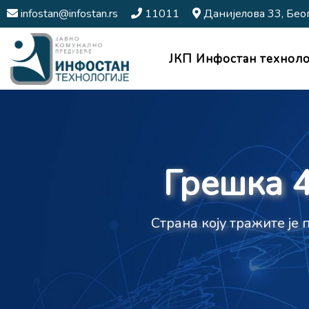
infostan@infostan.rs
11011
Данијелова 33, Бео
ЈКП Инфостан техноло
Грешка 4
Страна коју тражите је