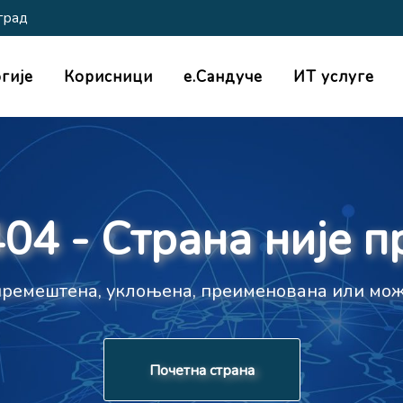
град
гије
Корисници
е.Сандуче
ИТ услуге
04 - Страна није 
 премештена, уклоњена, преименована или мож
Почетна страна