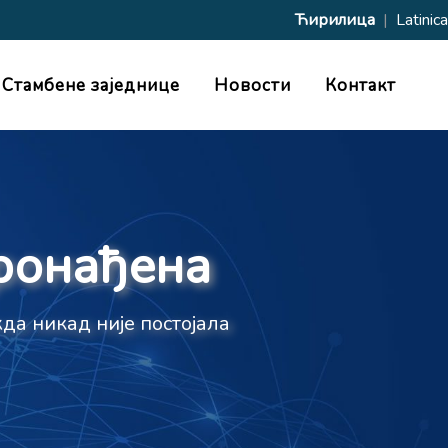
Ћирилица
|
Latinica
Стамбене заједнице
Новости
Контакт
пронађена
да никад није постојала