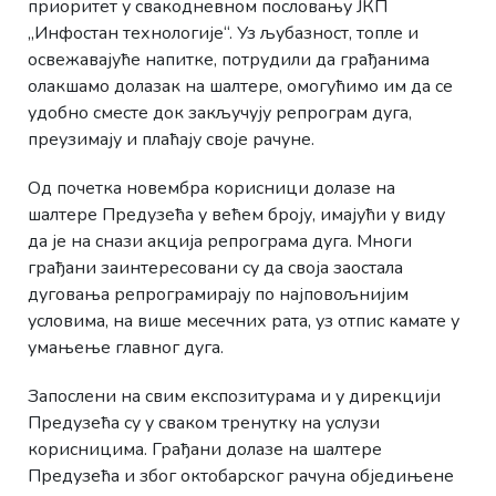
приоритет у свакодневном пословању ЈКП
„Инфостан технологије“. Уз љубазност, топле и
освежавајуће напитке, потрудили да грађанима
олакшамо долазак на шалтере, омогућимо им да се
удобно сместе док закључују репрограм дуга,
преузимају и плаћају своје рачуне.
Од почетка новембра корисници долазе на
шалтере Предузећа у већем броју, имајући у виду
да је на снази акција репрограма дуга. Многи
грађани заинтересовани су да своја заостала
дуговања репрограмирају по најповољнијим
условима, на више месечних рата, уз отпис камате у
умањење главног дуга.
Запослени на свим експозитурама и у дирекцији
Предузећа су у сваком тренутку на услузи
корисницима. Грађани долазе на шалтере
Предузећа и због октобарског рачуна обједињене