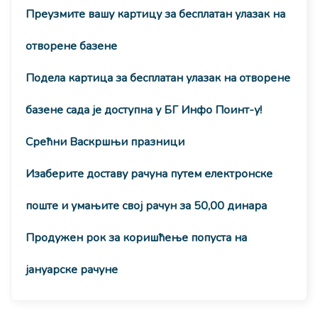
Преузмите вашу картицу за бесплатан улазак на
отворене базене
Подела картица за бесплатан улазак на отворене
базене сада је доступна у БГ Инфо Поинт-у!
Срећни Васкршњи празници
Изаберите доставу рачуна путем електронске
поште и умањите свој рачун за 50,00 динара
Продужен рок за коришћење попуста на
јануарске рачуне