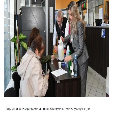
Брига о корисницима комуналних услуга је