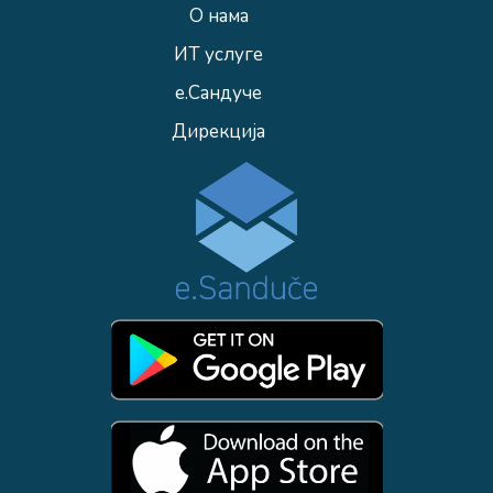
О нама
ИТ услуге
е.Сандуче
Дирекција