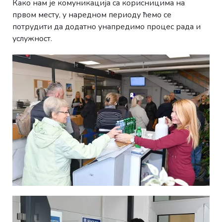
Како нам је комуникација са корисницима на
првом месту, у наредном периоду ћемо се
потрудити да додатно унапредимо процес рада и
услужност.