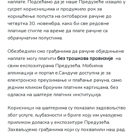
наплате. Подсећамо да је наше Предузеће изашло у
сусрет корисницима и продужило рок за
коришћење попуста на октобарске рачуне до
четвртка 30. новембра, како би све редовне
платише стигле на време да плате рачуне са
обрачунатим попустима.
Обезбедили смо грађанима да рачуне обједињене
наплате могу платити
без трошкова провизије
на
свим експозитурама Предузећа. Мобилна
апликација и портал е.Сандуче доступна је за
електронско преузимање и плаћање рачуна, само
једним кликом бројним платним картицама, без
одласка на шалтере платних институција.
Корисници на шалтерима су показали задовољство
због услуге, љубазности и бриге коју им указујемо
приликом доласка у експозитуре Предузећа.
Захваљујемо грађанима који су похвалили наш рад.