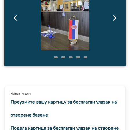
Најновије вести
Преузмите вашу картицу за бесплатан улазак на
отворене базене
Подела картица за бесплатан улазак на отворене