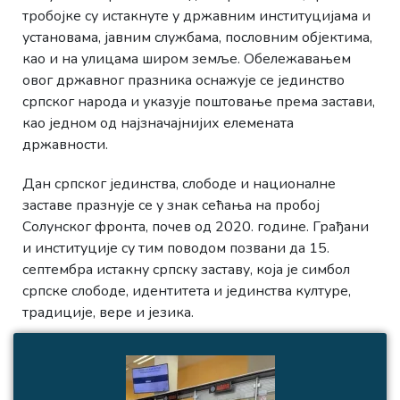
тробојке су истакнуте у државним институцијама и
установама, јавним службама, пословним објектима,
као и на улицама широм земље. Обележавањем
овог државног празника оснажује се јединство
српског народа и указује поштовање према застави,
као једном од најзначајнијих елемената
државности.
Дан српског јединства, слободе и националне
заставе празнује се у знак сећања на пробој
Солунског фронта, почев од 2020. године. Грађани
и институције су тим поводом позвани да 15.
септембра истакну српску заставу, која је симбол
српске слободе, идентитета и јединства културе,
традиције, вере и језика.