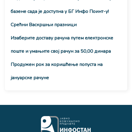
базене сада је доступна у БГ Инфо Поинт-у!
Срећни Васкршњи празници
Изаберите доставу рачуна путем електронске
поште и умањите свој рачун за 50,00 динара
Продужен рок за коришћење попуста на
јануарске рачуне