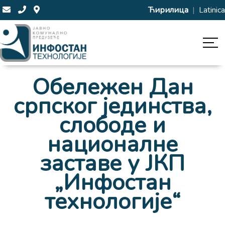
Ћирилица
|
Latinica
Обележен Дан
српског јединства,
слободе и
националне
заставе у ЈКП
„Инфостан
технологије“