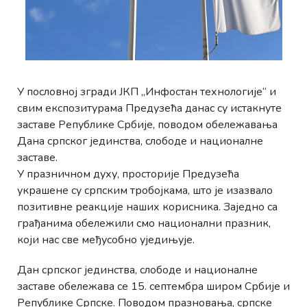
У пословној згради ЈКП „Инфостан технологије“ и
свим експозитурама Предузећа данас су истакнуте
заставе Републике Србије, поводом обележавања
Дана српског јединства, слободе и националне
заставе.
У празничном духу, просторије Предузећа
украшене су српским тробојкама, што је изазвало
позитивне реакције наших корисника. Заједно са
грађанима обележили смо национални празник,
који нас све међусобно уједињује.
Дан српског јединства, слободе и националне
заставе обележава се 15. септембра широм Србије и
Републике Српске. Поводом празновања, српске