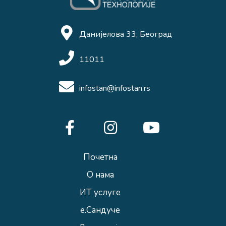
Данијелова 33, Београд
11011
infostan@infostan.rs
Почетна
О нама
ИТ услуге
е.Сандуче